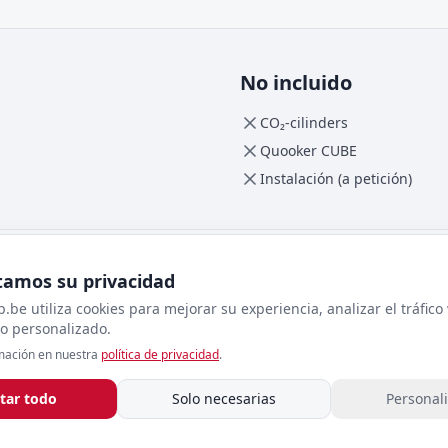
No incluido
CO₂-cilinders
Quooker CUBE
Instalación (a petición)
amos su privacidad
.be utiliza cookies para mejorar su experiencia, analizar el tráfic
o personalizado.
Código (Reservoir COMBI+)
mación en nuestra
política de privacidad
.
COMBI+
GTIN-13
tar todo
Solo necesarias
Personali
8720823100658