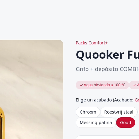
Packs Comfort+
Quooker Fu
Grifo + depósito COMBI
Agua hirviendo a 100 °C
A
Elige un acabado
(
Acabado
:
G
Chroom
Roestvrij staal
Messing patina
Goud