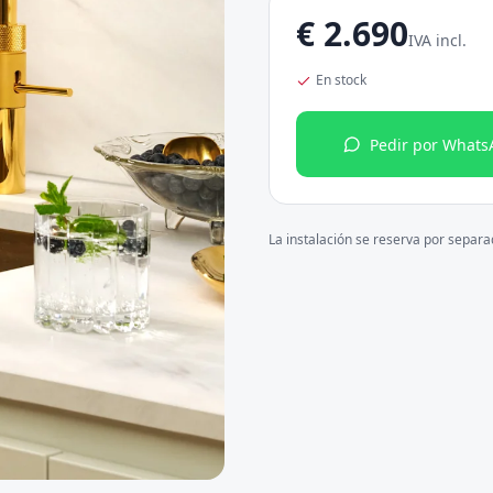
€
2.690
IVA incl.
En stock
Pedir por Whats
La instalación se reserva por separ