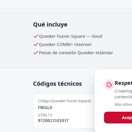
Qué incluye
Quooker Fusion Square
—
Goud
Quooker
COMBI+
reservoir
Piezas de conexión Quooker estándar
Respet
Códigos técnicos
Crowntap
contenid
Código (Quooker Fusion Square)
Más infor
FNSGLD
GTIN-13
Acep
8720823101037