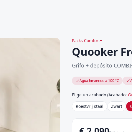
Packs Comfort+
Quooker Fr
Grifo + depósito COMBI
Agua hirviendo a 100 °C
A
Elige un acabado
(
Acabado
:
G
Roestvrij staal
Zwart
€
2.090