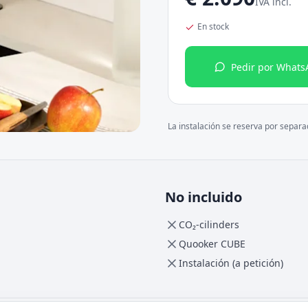
IVA incl.
En stock
Pedir por Whats
La instalación se reserva por separ
No incluido
CO₂-cilinders
Quooker CUBE
Instalación (a petición)