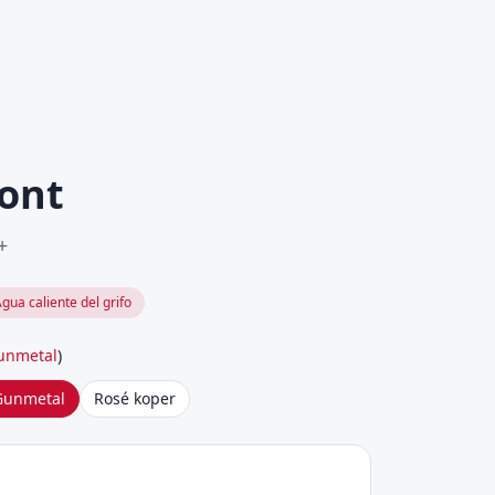
ont
+
gua caliente del grifo
unmetal
)
Gunmetal
Rosé koper