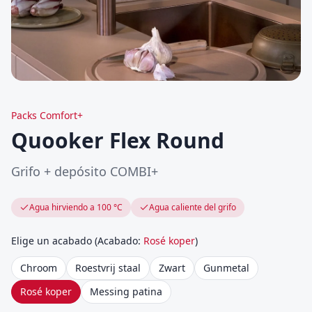
Packs Comfort+
Quooker Flex Round
Grifo + depósito COMBI+
Agua hirviendo a 100 °C
Agua caliente del grifo
Elige un acabado
(
Acabado
:
Rosé koper
)
Chroom
Roestvrij staal
Zwart
Gunmetal
Rosé koper
Messing patina