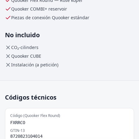
Quooker Flex Round
—
Rosé koper
Quooker
COMBI+
reservoir
Piezas de conexión Quooker estándar
No incluido
CO₂-cilinders
Quooker CUBE
Instalación (a petición)
Códigos técnicos
Código (Quooker Flex Round)
FXRRCO
GTIN-13
8720823104014