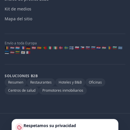
Kit de medios
Mapa del sitio
Envío a toda Europa
🇧🇪 🇳🇱 🇱🇺 🇫🇷 🇩🇪 🇦🇹 🇪🇸 🇵🇹 🇮🇹 🇮🇪 🇩🇰 🇸🇪 🇫🇮 🇵🇱 🇨🇿 🇸🇰 🇸🇮 🇭🇷 🇭🇺 🇷🇴 🇧🇬 🇬🇷
🇪🇪 🇱🇻 🇱🇹 🇨🇾 🇲🇹
SOLUCIONES B2B
Resumen
Restaurantes
Hoteles y B&B
Oficinas
Centros de salud
Promotores inmobiliarios
Socio oficial de
:
Respetamos su privacidad
Quooker.be
·
Watertap.eu