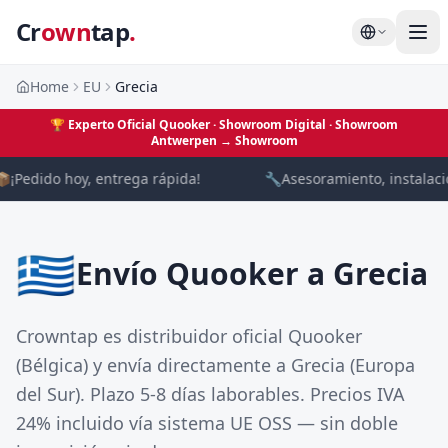
Cr
own
tap
.
Home
EU
Grecia
🏆
Experto Oficial Quooker · Showroom Digital
· Showroom
Antwerpen →
Showroom

¡Pedido hoy, entrega rápida!
🔧
Asesoramiento, instalació
🇬🇷
Envío Quooker a Grecia
Crowntap es distribuidor oficial Quooker
(Bélgica) y envía directamente a Grecia (Europa
del Sur). Plazo 5-8 días laborables. Precios IVA
24% incluido vía sistema UE OSS — sin doble