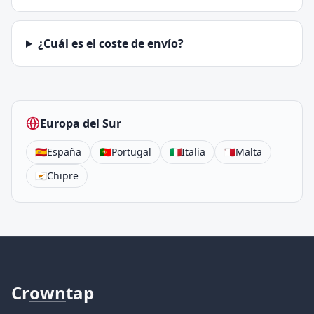
¿Cuál es el coste de envío?
Europa del Sur
🇪🇸
España
🇵🇹
Portugal
🇮🇹
Italia
🇲🇹
Malta
🇨🇾
Chipre
Cr
own
tap