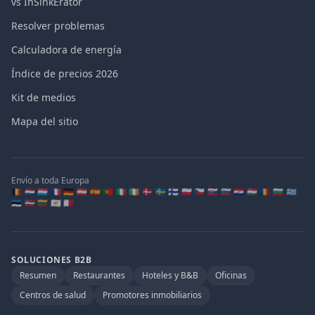
vs InSinkErator
Resolver problemas
Calculadora de energía
Índice de precios 2026
Kit de medios
Mapa del sitio
Envío a toda Europa
🇧🇪 🇳🇱 🇱🇺 🇫🇷 🇩🇪 🇦🇹 🇪🇸 🇵🇹 🇮🇹 🇮🇪 🇩🇰 🇸🇪 🇫🇮 🇵🇱 🇨🇿 🇸🇰 🇸🇮 🇭🇷 🇭🇺 🇷🇴 🇧🇬 🇬🇷
🇪🇪 🇱🇻 🇱🇹 🇨🇾 🇲🇹
SOLUCIONES B2B
Resumen
Restaurantes
Hoteles y B&B
Oficinas
Centros de salud
Promotores inmobiliarios