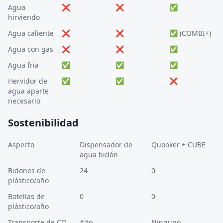
Agua
❌
❌
✅
hirviendo
Agua caliente
❌
❌
✅ (COMBI+)
Agua con gas
❌
❌
✅
Agua fría
✅
✅
✅
Hervidor de
✅
✅
❌
agua aparte
necesario
Sostenibilidad
Aspecto
Dispensador de
Quooker + CUBE
agua bidón
Bidones de
24
0
plástico/año
Botellas de
0
0
plástico/año
Transporte de CO₂
Alto
Ninguno