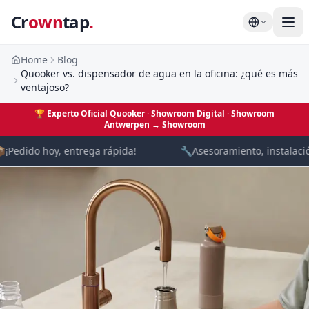
Cr
own
tap
.
Home
Blog
Quooker vs. dispensador de agua en la oficina: ¿qué es más
ventajoso?
🏆
Experto Oficial Quooker · Showroom Digital
· Showroom
Antwerpen →
Showroom

¡Pedido hoy, entrega rápida!
🔧
Asesoramiento, instalación