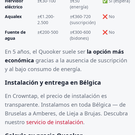
Hervidor
±€30-100
±€50
✅ Sí (espera)
eléctrico
(energía)
Aqualex
±€1.200-
±€360-720
❌ No
2.500
(suscripción)
Fuente de
±€200-500
±€300-600
❌ No
agua
(bidones)
En 5 años, el Quooker suele ser
la opción más
económica
gracias a la ausencia de suscripción
y al bajo consumo de energía.
Instalación y entrega en Bélgica
En Crowntap, el precio de instalación es
transparente. Instalamos en toda Bélgica — de
Bruselas a Amberes, de Lieja a Brujas. Descubra
nuestro
servicio de instalación
.