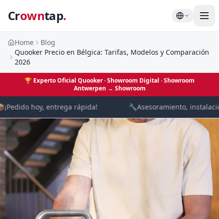
Cr
own
tap
.
Home
Blog
Quooker Precio en Bélgica: Tarifas, Modelos y Comparación
2026
🏆
Experto Oficial Quooker · Showroom Digital
· Showroom
Antwerpen →
Showroom

¡Pedido hoy, entrega rápida!
🔧
Asesoramiento, instalación