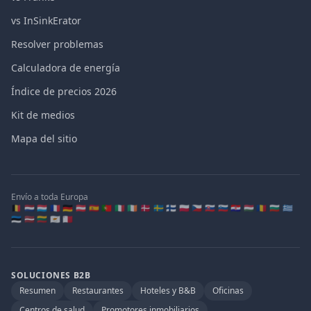
vs InSinkErator
Resolver problemas
Calculadora de energía
Índice de precios 2026
Kit de medios
Mapa del sitio
Envío a toda Europa
🇧🇪 🇳🇱 🇱🇺 🇫🇷 🇩🇪 🇦🇹 🇪🇸 🇵🇹 🇮🇹 🇮🇪 🇩🇰 🇸🇪 🇫🇮 🇵🇱 🇨🇿 🇸🇰 🇸🇮 🇭🇷 🇭🇺 🇷🇴 🇧🇬 🇬🇷
🇪🇪 🇱🇻 🇱🇹 🇨🇾 🇲🇹
SOLUCIONES B2B
Resumen
Restaurantes
Hoteles y B&B
Oficinas
Centros de salud
Promotores inmobiliarios