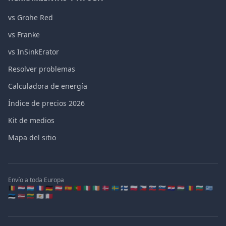
vs Grohe Red
vs Franke
vs InSinkErator
Resolver problemas
Calculadora de energía
Índice de precios 2026
Kit de medios
Mapa del sitio
Envío a toda Europa
🇧🇪 🇳🇱 🇱🇺 🇫🇷 🇩🇪 🇦🇹 🇪🇸 🇵🇹 🇮🇹 🇮🇪 🇩🇰 🇸🇪 🇫🇮 🇵🇱 🇨🇿 🇸🇰 🇸🇮 🇭🇷 🇭🇺 🇷🇴 🇧🇬 🇬🇷
🇪🇪 🇱🇻 🇱🇹 🇨🇾 🇲🇹