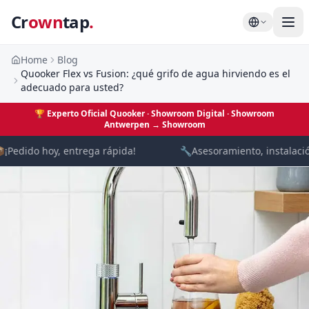
Cr
own
tap
.
Home
Blog
Quooker Flex vs Fusion: ¿qué grifo de agua hirviendo es el
adecuado para usted?
🏆
Experto Oficial Quooker · Showroom Digital
· Showroom
Antwerpen →
Showroom

¡Pedido hoy, entrega rápida!
🔧
Asesoramiento, instalación