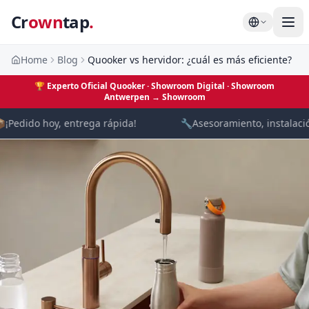
Cr
own
tap
.
Home
Blog
Quooker vs hervidor: ¿cuál es más eficiente?
🏆
Experto Oficial Quooker · Showroom Digital
· Showroom
Antwerpen →
Showroom

¡Pedido hoy, entrega rápida!
🔧
Asesoramiento, instalación