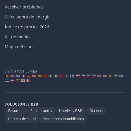
Resolver problemas
Calculadora de energía
Índice de precios 2026
Kit de medios
Mapa del sitio
Envío a toda Europa
🇧🇪 🇳🇱 🇱🇺 🇫🇷 🇩🇪 🇦🇹 🇪🇸 🇵🇹 🇮🇹 🇮🇪 🇩🇰 🇸🇪 🇫🇮 🇵🇱 🇨🇿 🇸🇰 🇸🇮 🇭🇷 🇭🇺 🇷🇴 🇧🇬 🇬🇷
🇪🇪 🇱🇻 🇱🇹 🇨🇾 🇲🇹
SOLUCIONES B2B
Resumen
Restaurantes
Hoteles y B&B
Oficinas
Centros de salud
Promotores inmobiliarios