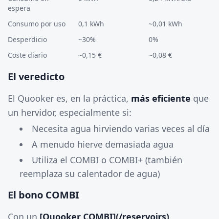
espera
Consumo por uso
0,1 kWh
~0,01 kWh
Desperdicio
~30%
0%
Coste diario
~0,15 €
~0,08 €
El veredicto
El Quooker es, en la práctica,
más eficiente
que
un hervidor, especialmente si:
Necesita agua hirviendo varias veces al día
A menudo hierve demasiada agua
Utiliza el COMBI o COMBI+ (también
reemplaza su calentador de agua)
El bono COMBI
Con un
[Quooker COMBI](/reservoirs)
,