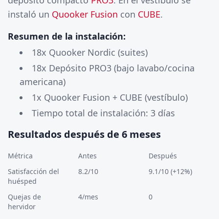
depósito compacto
PRO3
. En el vestíbulo se
instaló un
Quooker Fusion
con
CUBE
.
Resumen de la instalación:
18x Quooker Nordic (suites)
18x Depósito PRO3 (bajo lavabo/cocina
americana)
1x Quooker Fusion + CUBE (vestíbulo)
Tiempo total de instalación: 3 días
Resultados después de 6 meses
Métrica
Antes
Después
Satisfacción del
8.2/10
9.1/10 (+12%)
huésped
Quejas de
4/mes
0
hervidor