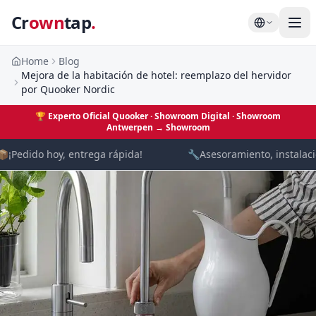
Cr
own
tap
.
Home
Blog
Mejora de la habitación de hotel: reemplazo del hervidor
por Quooker Nordic
🏆
Experto Oficial Quooker · Showroom Digital
· Showroom
Antwerpen →
Showroom

¡Pedido hoy, entrega rápida!
🔧
Asesoramiento, instalació