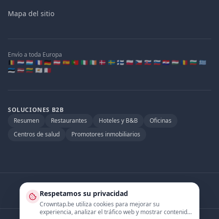
Mapa del sitio
Envío a toda Europa
🇧🇪 🇳🇱 🇱🇺 🇫🇷 🇩🇪 🇦🇹 🇪🇸 🇵🇹 🇮🇹 🇮🇪 🇩🇰 🇸🇪 🇫🇮 🇵🇱 🇨🇿 🇸🇰 🇸🇮 🇭🇷 🇭🇺 🇷🇴 🇧🇬 🇬🇷
🇪🇪 🇱🇻 🇱🇹 🇨🇾 🇲🇹
SOLUCIONES B2B
Resumen
Restaurantes
Hoteles y B&B
Oficinas
Centros de salud
Promotores inmobiliarios
Socio oficial de
:
Respetamos su privacidad
Quooker.be
·
Watertap.eu
Crowntap.be utiliza cookies para mejorar su
experiencia, analizar el tráfico web y mostrar contenido