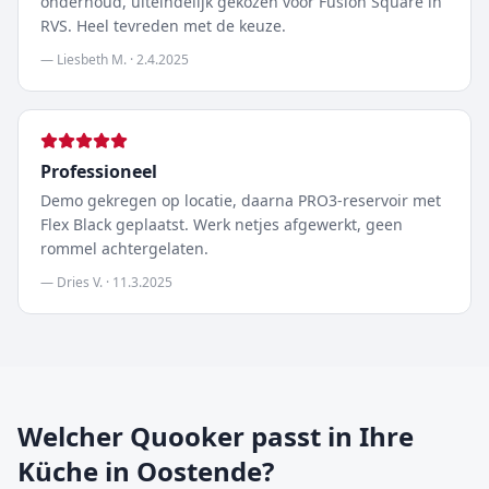
onderhoud, uiteindelijk gekozen voor Fusion Square in
RVS. Heel tevreden met de keuze.
—
Liesbeth M.
·
2.4.2025
Professioneel
Demo gekregen op locatie, daarna PRO3-reservoir met
Flex Black geplaatst. Werk netjes afgewerkt, geen
rommel achtergelaten.
—
Dries V.
·
11.3.2025
Welcher Quooker passt in Ihre
Küche in Oostende?