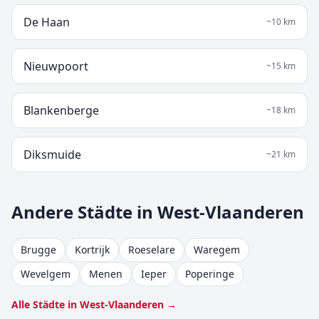
De Haan
~
10
km
Nieuwpoort
~
15
km
Blankenberge
~
18
km
Diksmuide
~
21
km
Andere Städte in West-Vlaanderen
Brugge
Kortrijk
Roeselare
Waregem
Wevelgem
Menen
Ieper
Poperinge
Alle Städte in West-Vlaanderen →