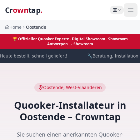
Cr
own
tap
.
Home
Oostende
🏆
Offizieller Quooker Experte · Digital Showroom
· Showroom
Antwerpen →
Showroom
eute bestellt, schnell geliefert!
🔧
Beratung, Installation 
Oostende
,
West-Vlaanderen
Quooker-Installateur in
Oostende – Crowntap
Sie suchen einen anerkannten Quooker-