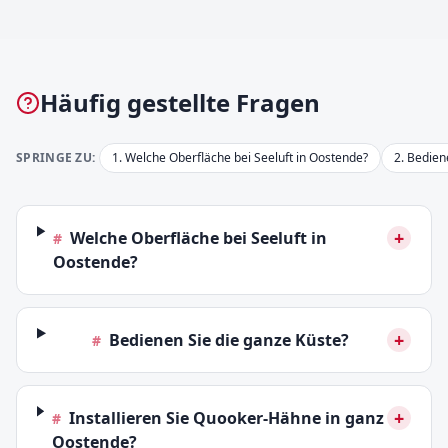
Häufig gestellte Fragen
SPRINGE ZU:
1
.
Welche Oberfläche bei Seeluft in Oostende?
2
.
Bedien
+
Welche Oberfläche bei Seeluft in
#
Oostende?
+
Bedienen Sie die ganze Küste?
#
+
Installieren Sie Quooker-Hähne in ganz
#
Oostende?