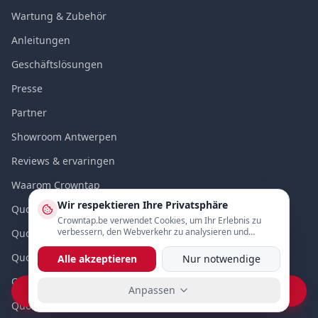
Wartung & Zubehör
Anleitungen
Geschäftslösungen
Presse
Partner
Showroom Antwerpen
Reviews & ervaringen
Waarom Crowntap
Wir respektieren Ihre Privatsphäre
Quooker Antwerpen
Crowntap.be verwendet Cookies, um Ihr Erlebnis zu
verbessern, den Webverkehr zu analysieren und
Quooker Gent
personalisierte Inhalte anzuzeigen.
Quooker Brussel
Alle akzeptieren
Nur notwendige
Quooker Limburg
Anpassen
Vraag prijs op WhatsApp
Quooker Vlaams-Brabant