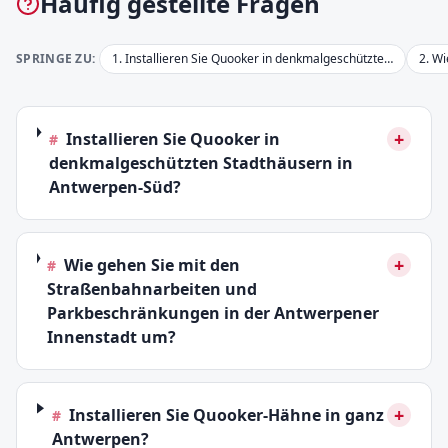
Häufig gestellte Fragen
SPRINGE ZU:
1
.
Installieren Sie Quooker in denkmalgeschützte…
2
.
Wi
+
Installieren Sie Quooker in
#
denkmalgeschützten Stadthäusern in
Antwerpen-Süd?
+
Wie gehen Sie mit den
#
Straßenbahnarbeiten und
Parkbeschränkungen in der Antwerpener
Innenstadt um?
+
Installieren Sie Quooker-Hähne in ganz
#
Antwerpen?