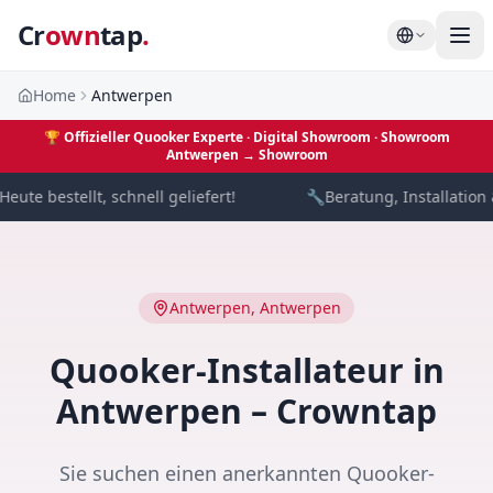
Cr
own
tap
.
Home
Antwerpen
🏆
Offizieller Quooker Experte · Digital Showroom
· Showroom
Antwerpen →
Showroom
eute bestellt, schnell geliefert!
🔧
Beratung, Installation &
Antwerpen
,
Antwerpen
Quooker-Installateur in
Antwerpen – Crowntap
Sie suchen einen anerkannten Quooker-