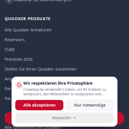
QUOOKER PRODUKTE
Alle Quooker Armaturen
Reservoirs
CUBE
Preisliste 2026
Stellen Sie Ihren Quooker zusammen
Angebote
Wir respektieren Ihre Privatsphäre
Packs (Sets)
Crowntap.be verwendet Cookies, um Ihr Erlebnis zu
verbessern, den Webverkehr zu analysieren und
Packs vergleichen
personalisierte Inhalte anzuzeigen.
Alle akzeptieren
Nur notwendige
ENTDECKEN
Anpassen
Vraag prijs op WhatsApp
Wie funktioniert ein Quooker?