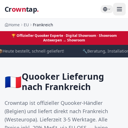
Cr
own
tap
.
Home
EU
Frankreich
🏆
Offizieller Quooker Experte · Digital Showroom
· Showroom
Antwerpen →
Showroom

Heute bestellt, schnell geliefert!
🔧
Beratung, Installatio
Quooker Lieferung
🇫🇷
nach Frankreich
Crowntap ist offizieller Quooker-Händler
(Belgien) und liefert direkt nach Frankreich
(Westeuropa). Lieferzeit 3-5 Werktage. Alle
Preise inkl. 20% MwSt. via EU-OSS — keine