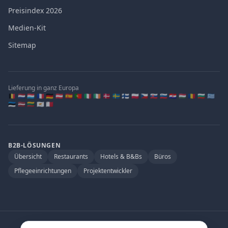
Preisindex 2026
Medien-Kit
Sitemap
Lieferung in ganz Europa
🇧🇪 🇳🇱 🇱🇺 🇫🇷 🇩🇪 🇦🇹 🇪🇸 🇵🇹 🇮🇹 🇮🇪 🇩🇰 🇸🇪 🇫🇮 🇵🇱 🇨🇿 🇸🇰 🇸🇮 🇭🇷 🇭🇺 🇷🇴 🇧🇬 🇬🇷
🇪🇪 🇱🇻 🇱🇹 🇨🇾 🇲🇹
B2B-LÖSUNGEN
Übersicht
Restaurants
Hotels & B&Bs
Büros
Pflegeeinrichtungen
Projektentwickler
Offizieller Partner von
: