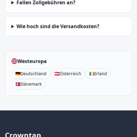
Fallen Zollgebühren an?
Wie hoch sind die Versandkosten?
Westeuropa
🇩🇪
Deutschland
🇦🇹
Österreich
🇮🇪
Irland
🇩🇰
Dänemark
Cr
own
tap