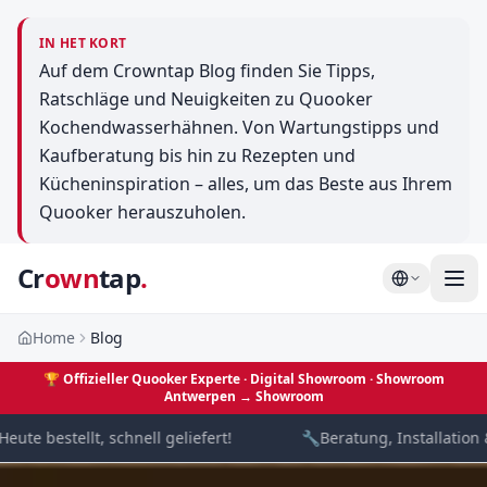
IN HET KORT
Auf dem Crowntap Blog finden Sie Tipps,
Ratschläge und Neuigkeiten zu Quooker
Kochendwasserhähnen. Von Wartungstipps und
Kaufberatung bis hin zu Rezepten und
Kücheninspiration – alles, um das Beste aus Ihrem
Quooker herauszuholen.
Cr
own
tap
.
Home
Blog
🏆
Offizieller Quooker Experte · Digital Showroom
· Showroom
Antwerpen →
Showroom
ute bestellt, schnell geliefert!
🔧
Beratung, Installation &