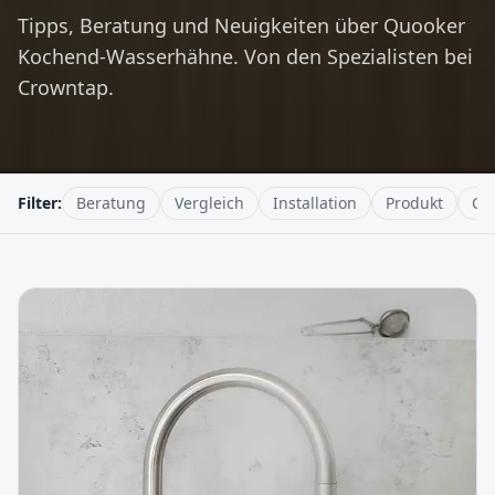
Tipps, Beratung und Neuigkeiten über Quooker
Kochend-Wasserhähne. Von den Spezialisten bei
Crowntap.
Filter:
Beratung
Vergleich
Installation
Produkt
Cr