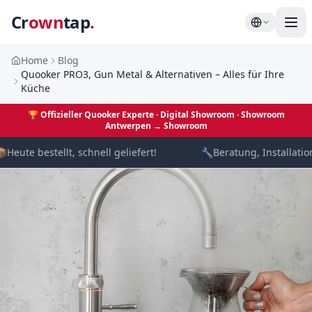
Cr
own
tap
.
Home
Blog
Quooker PRO3, Gun Metal & Alternativen – Alles für Ihre
Küche
🏆
Offizieller Quooker Experte · Digital Showroom
· Showroom
Antwerpen →
Showroom

Heute bestellt, schnell geliefert!
🔧
Beratung, Installation