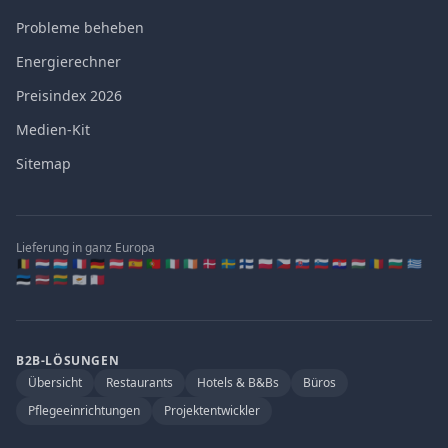
Probleme beheben
Energierechner
Preisindex 2026
Medien-Kit
Sitemap
Lieferung in ganz Europa
🇧🇪 🇳🇱 🇱🇺 🇫🇷 🇩🇪 🇦🇹 🇪🇸 🇵🇹 🇮🇹 🇮🇪 🇩🇰 🇸🇪 🇫🇮 🇵🇱 🇨🇿 🇸🇰 🇸🇮 🇭🇷 🇭🇺 🇷🇴 🇧🇬 🇬🇷
🇪🇪 🇱🇻 🇱🇹 🇨🇾 🇲🇹
B2B-LÖSUNGEN
Übersicht
Restaurants
Hotels & B&Bs
Büros
Pflegeeinrichtungen
Projektentwickler