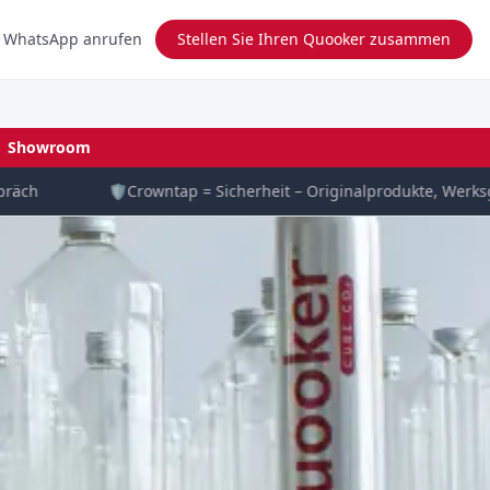
 WhatsApp anrufen
Stellen Sie Ihren Quooker zusammen
→
Showroom
ch
🛡️
Crowntap = Sicherheit – Originalprodukte, Werksgar