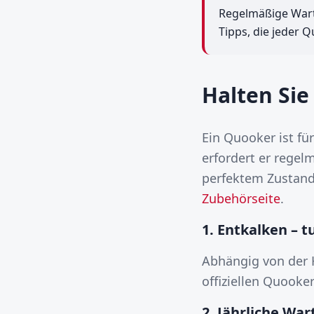
Regelmäßige Wartu
Tipps, die jeder 
Halten Sie
Ein Quooker ist fü
erfordert er regel
perfektem Zustand
Zubehörseite
.
1. Entkalken – t
Abhängig von der 
offiziellen Quooke
2. Jährliche Wa