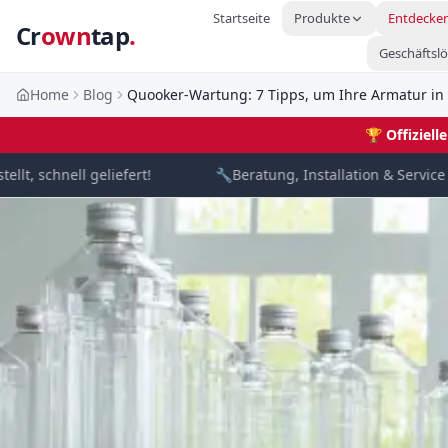
Startseite
Produkte
Entdecke
Cr
own
tap
.
Geschäftsl
Home
Blog
Quooker-Wartung: 7 Tipps, um Ihre Armatur in
🏆
Offiziel
, schnell geliefert!
🔧
Beratung, Installation & Service von