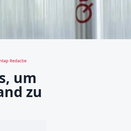
ntap Redactie
s, um
and zu