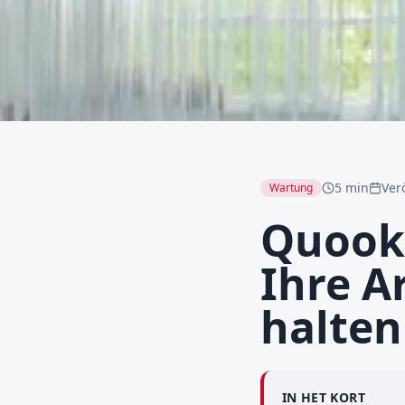
5 min
Verö
Wartung
Quooke
Ihre A
halten
IN HET KORT