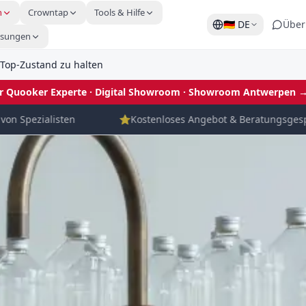
n
Crowntap
Tools & Hilfe
🇩🇪
DE
Über
ösungen
 Top-Zustand zu halten
ler Quooker Experte · Digital Showroom
· Showroom Antwerpen 
 Spezialisten
⭐
Kostenloses Angebot & Beratungsgesprä