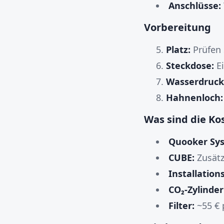
Anschlüsse:
Vorbereitung
Platz:
Prüfen 
Steckdose:
Ei
Wasserdruck
Hahnenloch:
Was sind die Ko
Quooker Sy
CUBE:
Zusätz
Installation
CO₂-Zylinder
Filter:
~55 € p