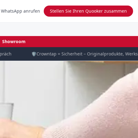
 WhatsApp anrufen
Stellen Sie Ihren Quooker zusammen
→
Showroom
ch
🛡️
Crowntap = Sicherheit – Originalprodukte, Werksgar