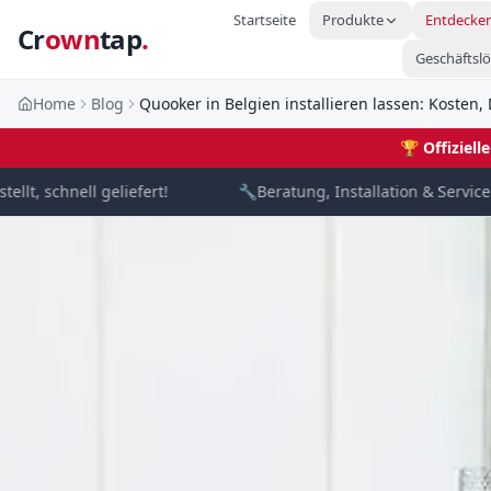
Startseite
Produkte
Entdecke
Cr
own
tap
.
Geschäftsl
Home
Blog
Quooker in Belgien installieren lassen: Kosten
🏆
Offiziel
t, schnell geliefert!
🔧
Beratung, Installation & Service vo