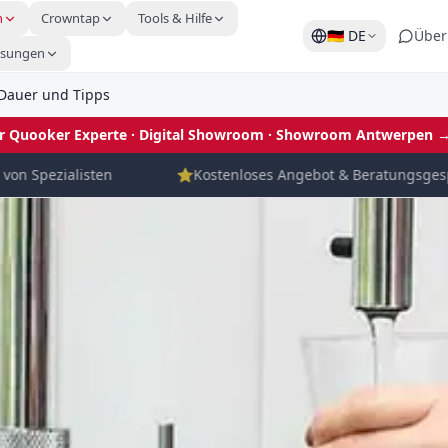
n
Crowntap
Tools & Hilfe
🇩🇪
DE
Über
ösungen
, Dauer und Tipps
ler Quooker Experte · Digital Showroom
· Showroom Antwerpen 
n Spezialisten
⭐
Kostenloses Angebot & Beratungsgesprä