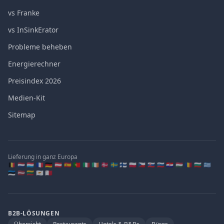
vs Franke
vs InSinkErator
Probleme beheben
Energierechner
Preisindex 2026
Medien-Kit
Sitemap
Lieferung in ganz Europa
🇧🇪 🇳🇱 🇱🇺 🇫🇷 🇩🇪 🇦🇹 🇪🇸 🇵🇹 🇮🇹 🇮🇪 🇩🇰 🇸🇪 🇫🇮 🇵🇱 🇨🇿 🇸🇰 🇸🇮 🇭🇷 🇭🇺 🇷🇴 🇧🇬 🇬🇷
🇪🇪 🇱🇻 🇱🇹 🇨🇾 🇲🇹
B2B-LÖSUNGEN