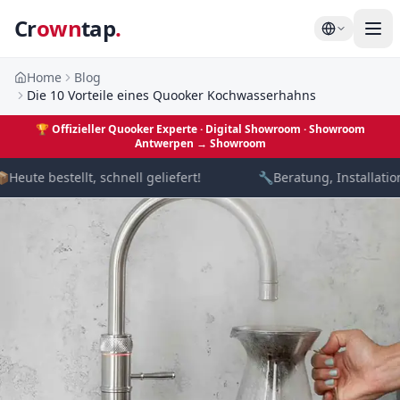
Cr
own
tap
.
Home
Blog
Die 10 Vorteile eines Quooker Kochwasserhahns
🏆
Offizieller Quooker Experte · Digital Showroom
· Showroom
Antwerpen →
Showroom

Heute bestellt, schnell geliefert!
🔧
Beratung, Installation