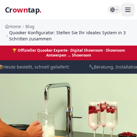
Cr
own
tap
.
Home
Blog
Quooker Konfigurator: Stellen Sie Ihr ideales System in 3
Schritten zusammen
🏆
Offizieller Quooker Experte · Digital Showroom
· Showroom
Antwerpen →
Showroom

Heute bestellt, schnell geliefert!
🔧
Beratung, Installation