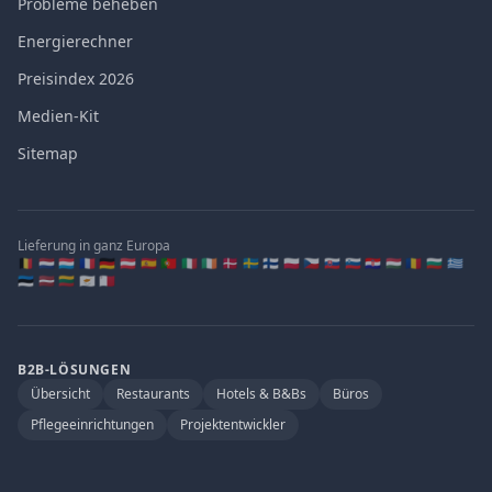
Probleme beheben
Energierechner
Preisindex 2026
Medien-Kit
Sitemap
Lieferung in ganz Europa
🇧🇪 🇳🇱 🇱🇺 🇫🇷 🇩🇪 🇦🇹 🇪🇸 🇵🇹 🇮🇹 🇮🇪 🇩🇰 🇸🇪 🇫🇮 🇵🇱 🇨🇿 🇸🇰 🇸🇮 🇭🇷 🇭🇺 🇷🇴 🇧🇬 🇬🇷
🇪🇪 🇱🇻 🇱🇹 🇨🇾 🇲🇹
B2B-LÖSUNGEN
Übersicht
Restaurants
Hotels & B&Bs
Büros
Pflegeeinrichtungen
Projektentwickler