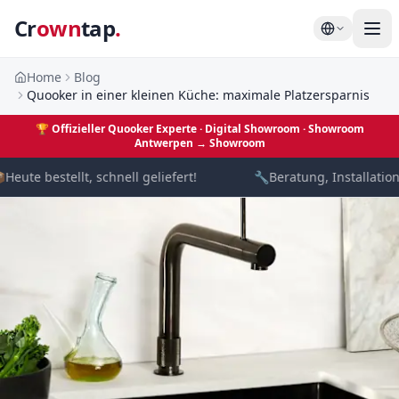
Cr
own
tap
.
Home
Blog
Quooker in einer kleinen Küche: maximale Platzersparnis
🏆
Offizieller Quooker Experte · Digital Showroom
· Showroom
Antwerpen →
Showroom

Heute bestellt, schnell geliefert!
🔧
Beratung, Installation