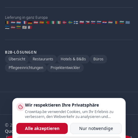
Lieferung in ganz Europa
🇧🇪 🇳🇱 🇱🇺 🇫🇷 🇩🇪 🇦🇹 🇪🇸 🇵🇹 🇮🇹 🇮🇪 🇩🇰 🇸🇪 🇫🇮 🇵🇱 🇨🇿 🇸🇰 🇸🇮 🇭🇷 🇭🇺 🇷🇴 🇧🇬 🇬🇷
🇪🇪 🇱🇻 🇱🇹 🇨🇾 🇲🇹
B2B-LÖSUNGEN
Übersicht
Restaurants
Hotels & B&Bs
Büros
Pflegeeinrichtungen
Projektentwickler
Offizieller Partner von
:
Wir respektieren Ihre Privatsphäre
Quooker.be
·
Watertap.eu
Crowntap.be verwendet Cookies, um Ihr Erlebnis zu
verbessern, den Webverkehr zu analysieren und
personalisierte Inhalte anzuzeigen.
©
2026
Crowntap.
Alle Rechte vorbehalten. Offizieller
Alle akzeptieren
Nur notwendige
Quooker
Händler.
Datenschutz
Rückgabe & Erstattung
Lieferung in ganz Europa