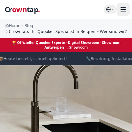
Cr
own
tap
.
Home
Blog
Crowntap: Ihr Quooker Spezialist in Belgien – Wer sind wir?
🏆
Offizieller Quooker Experte · Digital Showroom
· Showroom
Antwerpen →
Showroom

Heute bestellt, schnell geliefert!
🔧
Beratung, Installation