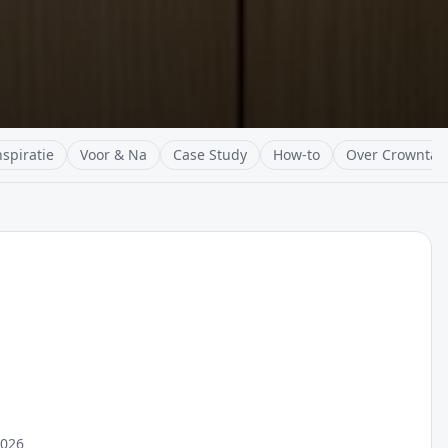
nspiratie
Voor & Na
Case Study
How-to
Over Crowntap
2026