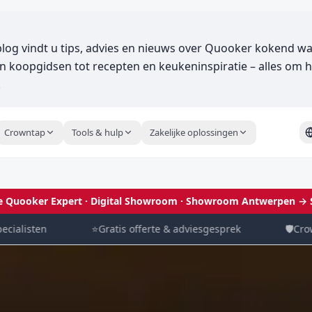
og vindt u tips, advies en nieuws over Quooker kokend wa
 koopgidsen tot recepten en keukeninspiratie – alles om h
.
Crowntap
Tools & hulp
Zakelijke oplossingen
le Quooker Expert · Digital Showroom
· Showroom Antwerpen →
isten
⭐
Gratis offerte & adviesgesprek
🛡️
Crowntap