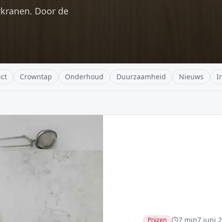
rkranen. Door de
ct
Crowntap
Onderhoud
Duurzaamheid
Nieuws
I
7 min
7 juni 
Prijzen