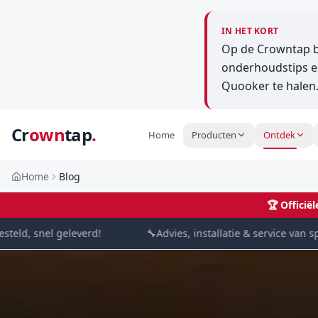
IN HET KORT
Op de Crowntap bl
onderhoudstips en
Quooker te halen
Cr
own
tap
.
Home
Producten
Ontdek
Home
Blog
🏆
Officië
, snel geleverd!
🔧
Advies, installatie & service van special