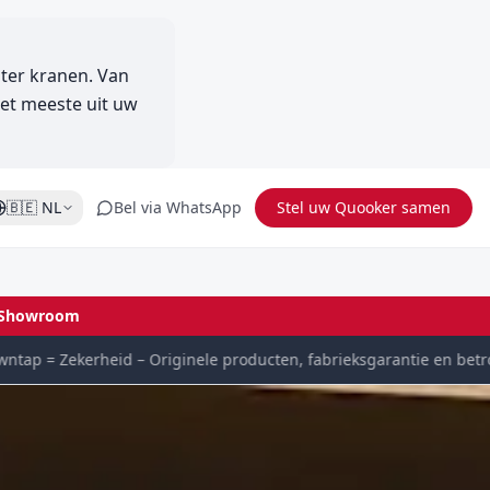
ter kranen. Van
et meeste uit uw
🇧🇪
NL
Bel via WhatsApp
Stel uw Quooker samen
Showroom
 = Zekerheid – Originele producten, fabrieksgarantie en betrouwb