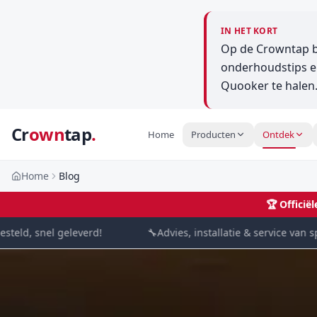
IN HET KORT
Op de Crowntap bl
onderhoudstips en
Quooker te halen
Cr
own
tap
.
Home
Producten
Ontdek
Home
Blog
🏆
Officië
, snel geleverd!
🔧
Advies, installatie & service van specia