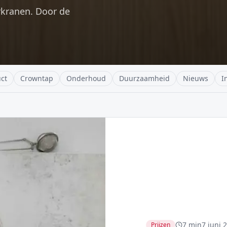
rkranen. Door de
ct
Crowntap
Onderhoud
Duurzaamheid
Nieuws
I
7 min
7 juni 
Prijzen