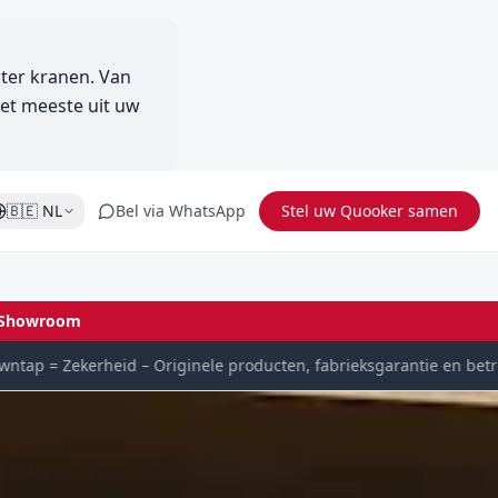
ter kranen. Van
et meeste uit uw
🇧🇪
NL
Bel via WhatsApp
Stel uw Quooker samen
Showroom
 = Zekerheid – Originele producten, fabrieksgarantie en betrouw