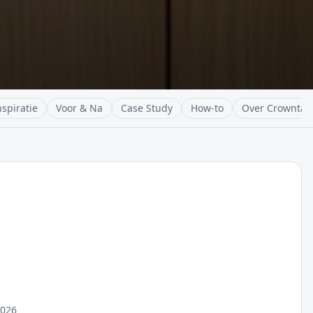
nspiratie
Voor & Na
Case Study
How-to
Over Crowntap
2026