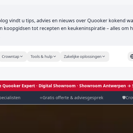
og vindt u tips, advies en nieuws over Quooker kokend wa
 koopgidsen tot recepten en keukeninspiratie – alles om h
.
Crowntap
Tools & hulp
Zakelijke oplossingen
le Quooker Expert · Digital Showroom
· Showroom Antwerpen →
listen
⭐
Gratis offerte & adviesgesprek
🛡️
Crowntap