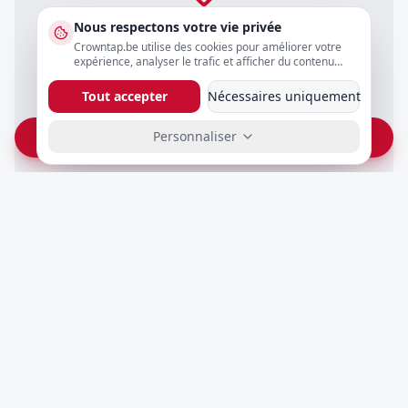
Nous respectons votre vie privée
Crowntap
Crowntap.be utilise des cookies pour améliorer votre
expérience, analyser le trafic et afficher du contenu
Anvers, Belgique
personnalisé. Vous pouvez ajuster vos préférences ci-
dessous.
Tout accepter
Nécessaires uniquement
+32 470 53 54 84
info@crowntap.be
Personnaliser
Vraag prijs op WhatsApp
Prêt à configurer votre
Quooker ?