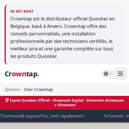
IN HET KORT
Crowntap est le distributeur officiel Quooker en
Belgique, basé à Anvers. Crowntap offre des
conseils personnalisés, une installation
professionnelle par des techniciens certifiés, le
meilleur prix et une garantie complète sur tous
les produits Quooker.
Cr
own
tap
.
Home
Over Crowntap
🏆
Expert Quooker Officiel · Showroom Digital
· Showroom Antwerpen
→
Showroom

Commandé aujourd'hui, livré rapidement !
🔧
Conseils, in