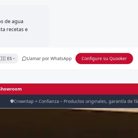
fos de agua
ta recetas e
🇸
ES
Llamar por WhatsApp
Configure su Quooker
Showroom
️
Crowntap = Confianza – Productos originales, garantía de fábrica 