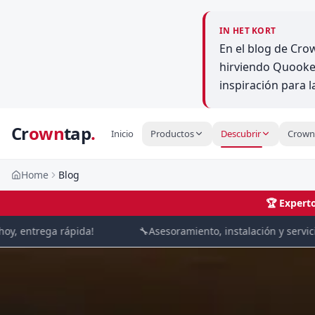
IN HET KORT
En el blog de Cro
hirviendo Quooke
inspiración para 
Cr
own
tap
.
Inicio
Productos
Descubrir
Crown
Home
Blog
🏆
Experto
ntrega rápida!
🔧
Asesoramiento, instalación y servicio de 