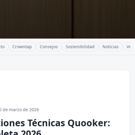
to
Crowntap
Consejos
Sostenibilidad
Noticias
Verg
0 de marzo de 2026
ciones Técnicas Quooker:
leta 2026