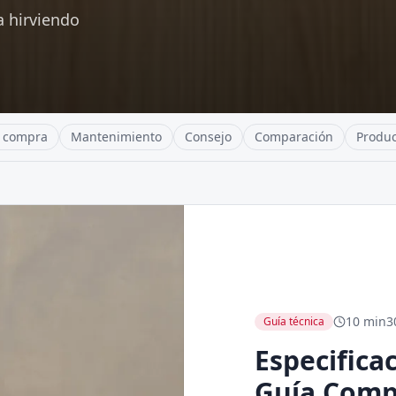
a hirviendo
e compra
Mantenimiento
Consejo
Comparación
Produc
10 min
3
Guía técnica
Especifica
Guía Comp