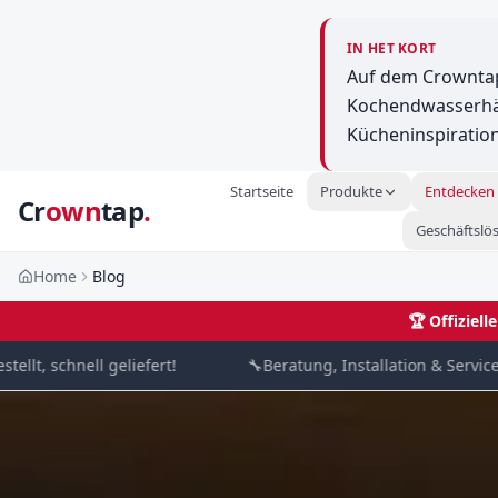
IN HET KORT
Auf dem Crowntap
Kochendwasserhäh
Kücheninspiration
Startseite
Produkte
Entdecken
Cr
own
tap
.
Geschäftslö
Home
Blog
🏆
Offiziel
, schnell geliefert!
🔧
Beratung, Installation & Service von 