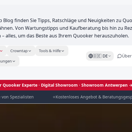
 Blog finden Sie Tipps, Ratschläge und Neuigkeiten zu Qu
nen. Von Wartungstipps und Kaufberatung bis hin zu Re
 – alles, um das Beste aus Ihrem Quooker herauszuholen.
Crowntap
Tools & Hilfe
🇩🇪
DE
Über
sungen
ler Quooker Experte · Digital Showroom
· Showroom Antwerpen 
Spezialisten
⭐
Kostenloses Angebot & Beratungsgespräch