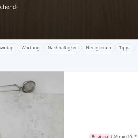
ochend-
owntap
Wartung
Nachhaltigkeit
Neuigkeiten
Tipps
6 min
10. F
Beratung