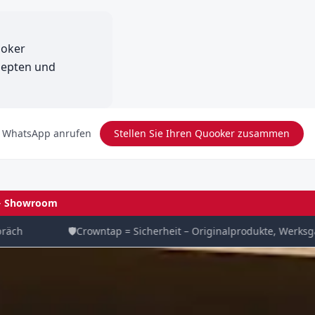
ooker
zepten und
 WhatsApp anrufen
Stellen Sie Ihren Quooker zusammen
→
Showroom
🛡️
Crowntap = Sicherheit – Originalprodukte, Werksgarant