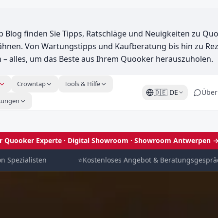
 Blog finden Sie Tipps, Ratschläge und Neuigkeiten zu Qu
nen. Von Wartungstipps und Kaufberatung bis hin zu Re
 – alles, um das Beste aus Ihrem Quooker herauszuholen.
Crowntap
Tools & Hilfe
🇩🇪
DE
Über
sungen
ler Quooker Experte · Digital Showroom
· Showroom Antwerpen 
zialisten
⭐
Kostenloses Angebot & Beratungsgespräch