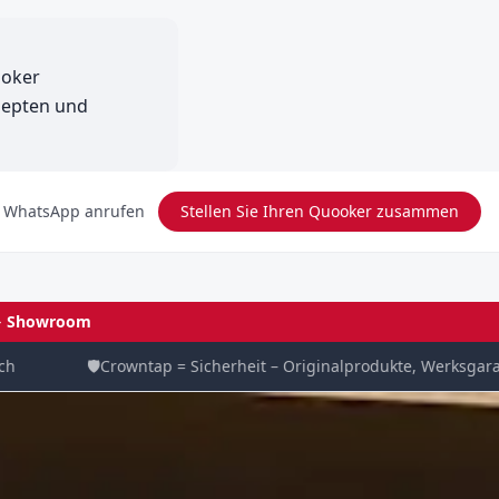
ooker
zepten und
 WhatsApp anrufen
Stellen Sie Ihren Quooker zusammen
→
Showroom
🛡️
Crowntap = Sicherheit – Originalprodukte, Werksgarantie