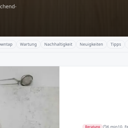
ochend-
owntap
Wartung
Nachhaltigkeit
Neuigkeiten
Tipps
6 min
10. F
Beratung