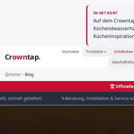
IN HET KORT
Auf dem Crowntap
Kochendwasserhäh
Kücheninspiration
Startseite
Produkte
Entdecken
Cr
own
tap
.
Geschäftslö
Home
Blog
🏆
Offiziel
chnell geliefert!
🔧
Beratung, Installation & Service von Spe